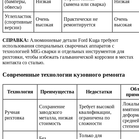
(бамперы,
Низкая
Низкая
(замена или сварка)
обвесы)
Углепластик
Очень
Практически не
Очень
(спортивные
высокая
ремонтируется
высокая
версии)
СПРАВКА:
Алюминиевые детали Ford Kuga требуют
использования специальных сварочных аппаратов с
технологией MIG-сварки и отдельных инструментов для
рихтовки, чтобы избежать гальванической коррозии в местах
контакта со сталью.
Современные технологии кузовного ремонта
Обл
Технология
Преимущества
Недостатки
прим
Локаль
Сохранение
Требует высокой
вмятин
Ручная
заводского
квалификации,
деформ
рихтовка
металла, низкая
ограничена по
средне
стоимость
сложности
степен
Только для
Без