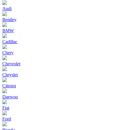
Audi
Bentley
BMW
Cadillac
Chery
Chevrolet
Chrysler
Citroen
Daewoo
Fiat
Ford
Honda