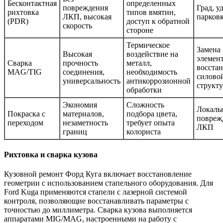
Бесконтактная
определенных
повреждения
Град, у
рихтовка
типов вмятин,
ЛКП, высокая
парков
(PDR)
доступ к обратной
скорость
стороне
Термическое
Замена
Высокая
воздействие на
элемент
Сварка
прочность
металл,
восста
MAG/TIG
соединения,
необходимость
силово
универсальность
антикоррозионной
структ
обработки
Экономия
Сложность
Локаль
Покраска с
материалов,
подбора цвета,
повреж
переходом
незаметность
требует опыта
ЛКП
границ
колориста
Рихтовка и сварка кузова
Кузовной ремонт Форд Куга включает восстановление
геометрии с использованием стапельного оборудования. Для
Ford Kuga применяются стапели с лазерной системой
контроля, позволяющие восстанавливать параметры с
точностью до миллиметра. Сварка кузова выполняется
аппаратами MIG/MAG, настроенными на работу с