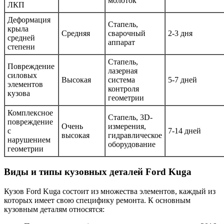
молоток
ЛКП
Деформация
Стапель,
крыла
Средняя
сварочный
2-3 дня
средней
аппарат
степени
Стапель,
Повреждение
лазерная
силовых
Высокая
система
5-7 дней
элементов
контроля
кузова
геометрии
Комплексное
Стапель, 3D-
повреждение
Очень
измерения,
с
7-14 дней
высокая
гидравлическое
нарушением
оборудование
геометрии
Виды и типы кузовных деталей Ford Kuga
Кузов Ford Kuga состоит из множества элементов, каждый из
которых имеет свою специфику ремонта. К основным
кузовным деталям относятся: