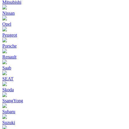
Mitsubishi
Nissan
Opel
Peugeot
Porsche
Renault
Saab
SEAT
Skoda
SsangYong
Subaru
Suzuki