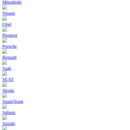
Mitsubishi
Nissan
Opel
Peugeot
Porsche
Renault
Saab
SEAT
Skoda
SsangYong
Subaru
Suzuki