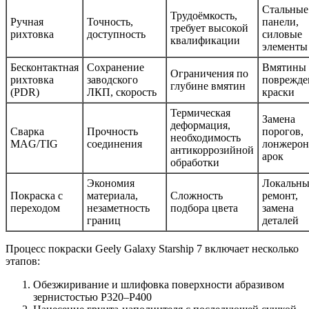
Стальные
Трудоёмкость,
Ручная
Точность,
панели,
требует высокой
рихтовка
доступность
силовые
квалификации
элементы
Бесконтактная
Сохранение
Вмятины 
Ограничения по
рихтовка
заводского
поврежде
глубине вмятин
(PDR)
ЛКП, скорость
краски
Термическая
Замена
деформация,
Сварка
Прочность
порогов,
необходимость
MAG/TIG
соединения
лонжерон
антикоррозийной
арок
обработки
Экономия
Локальн
Покраска с
материала,
Сложность
ремонт,
переходом
незаметность
подбора цвета
замена
границ
деталей
Процесс покраски Geely Galaxy Starship 7 включает несколько
этапов:
Обезжиривание и шлифовка поверхности абразивом
зернистостью P320–P400