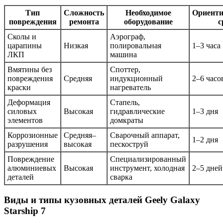
Тип
Сложность
Необходимое
Ориент
повреждения
ремонта
оборудование
с
Сколы и
Аэрограф,
царапины
Низкая
полировальная
1–3 часа
ЛКП
машина
Вмятины без
Споттер,
повреждения
Средняя
индукционный
2–6 часо
краски
нагреватель
Деформация
Стапель,
силовых
Высокая
гидравлические
1–3 дня
элементов
домкраты
Коррозионные
Средняя–
Сварочный аппарат,
1–2 дня
разрушения
высокая
пескоструй
Повреждение
Специализированный
алюминиевых
Высокая
инструмент, холодная
2–5 дней
деталей
сварка
Виды и типы кузовных деталей Geely Galaxy
Starship 7