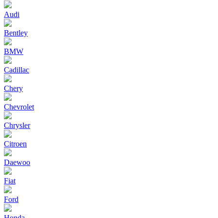
Audi
Bentley
BMW
Cadillac
Chery
Chevrolet
Chrysler
Citroen
Daewoo
Fiat
Ford
Honda