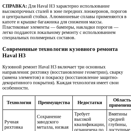
СПРАВКА:
Для Haval H3 характерно использование
высокопрочных сталей в зоне передних лонжеронов, порогов
и центральной стойки. Алюминиевые сплавы применяются в
капоте и крышке багажника для снижения массы.
Пластиковые элементы — бамперы, накладки порогов —
легко поддаются локальному ремонту с использованием
специальных полимерных составов.
Современные технологии кузовного ремонта
Haval H3
Кузовной ремонт Haval H3 включает три основных
направления: рихтовку (восстановление геометрии), сварку
(замена элементов) и покраску (восстановление защитно-
декоративного покрытия). Каждая технология имеет свои
особенности.
Область
Технология
Преимущества
Недостатки
применен
Требует
Вмятины
Сохранение
высокой
средней
Ручная
заводского
квалификации,
глубины,
рихтовка
металла, низкая
ограничена по
доступные