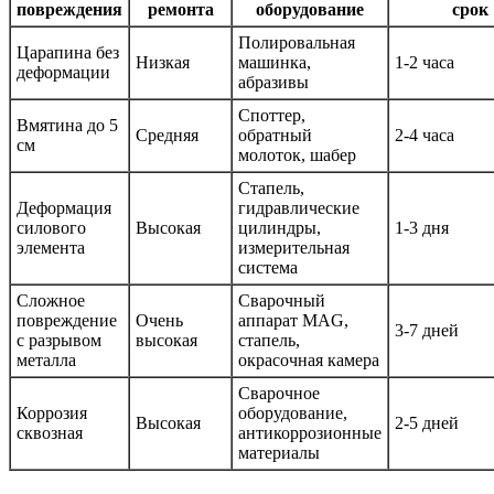
повреждения
ремонта
оборудование
срок
Полировальная
Царапина без
Низкая
машинка,
1-2 часа
деформации
абразивы
Споттер,
Вмятина до 5
Средняя
обратный
2-4 часа
см
молоток, шабер
Стапель,
Деформация
гидравлические
силового
Высокая
цилиндры,
1-3 дня
элемента
измерительная
система
Сложное
Сварочный
повреждение
Очень
аппарат MAG,
3-7 дней
с разрывом
высокая
стапель,
металла
окрасочная камера
Сварочное
Коррозия
оборудование,
Высокая
2-5 дней
сквозная
антикоррозионные
материалы