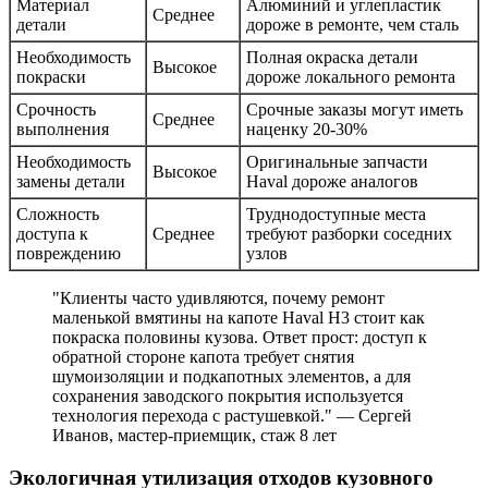
Материал
Алюминий и углепластик
Среднее
детали
дороже в ремонте, чем сталь
Необходимость
Полная окраска детали
Высокое
покраски
дороже локального ремонта
Срочность
Срочные заказы могут иметь
Среднее
выполнения
наценку 20-30%
Необходимость
Оригинальные запчасти
Высокое
замены детали
Haval дороже аналогов
Сложность
Труднодоступные места
доступа к
Среднее
требуют разборки соседних
повреждению
узлов
"Клиенты часто удивляются, почему ремонт
маленькой вмятины на капоте Haval H3 стоит как
покраска половины кузова. Ответ прост: доступ к
обратной стороне капота требует снятия
шумоизоляции и подкапотных элементов, а для
сохранения заводского покрытия используется
технология перехода с растушевкой." — Сергей
Иванов, мастер-приемщик, стаж 8 лет
Экологичная утилизация отходов кузовного