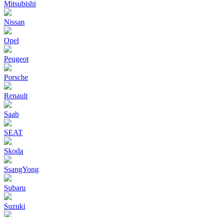
Mitsubishi
Nissan
Opel
Peugeot
Porsche
Renault
Saab
SEAT
Skoda
SsangYong
Subaru
Suzuki