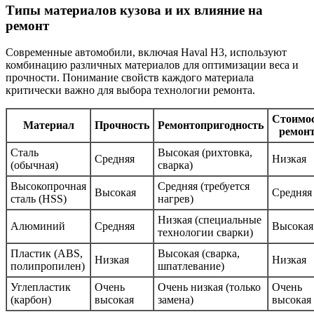
Типы материалов кузова и их влияние на
ремонт
Современные автомобили, включая Haval H3, используют
комбинацию различных материалов для оптимизации веса и
прочности. Понимание свойств каждого материала
критически важно для выбора технологии ремонта.
Стоимо
Материал
Прочность
Ремонтопригодность
ремон
Сталь
Высокая (рихтовка,
Средняя
Низкая
(обычная)
сварка)
Высокопрочная
Средняя (требуется
Высокая
Средняя
сталь (HSS)
нагрев)
Низкая (специальные
Алюминий
Средняя
Высокая
технологии сварки)
Пластик (ABS,
Высокая (сварка,
Низкая
Низкая
полипропилен)
шпатлевание)
Углепластик
Очень
Очень низкая (только
Очень
(карбон)
высокая
замена)
высокая