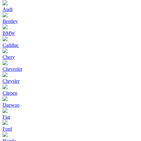
Audi
Bentley
BMW
Cadillac
Chery
Chevrolet
Chrysler
Citroen
Daewoo
Fiat
Ford
Honda