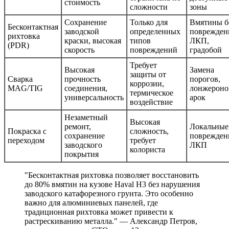
стоимость
сложности
зоны
Сохранение
Только для
Вмятины б
Бесконтактная
заводской
определенных
поврежден
рихтовка
краски, высокая
типов
ЛКП,
(PDR)
скорость
повреждений
градобой
Требует
Высокая
Замена
защиты от
Сварка
прочность
порогов,
коррозии,
MAG/TIG
соединения,
лонжероно
термическое
универсальность
арок
воздействие
Незаметный
Высокая
ремонт,
Локальные
Покраска с
сложность,
сохранение
поврежден
переходом
требует
заводского
ЛКП
колориста
покрытия
"Бесконтактная рихтовка позволяет восстановить
до 80% вмятин на кузове Haval H3 без нарушения
заводского катафорезного грунта. Это особенно
важно для алюминиевых панелей, где
традиционная рихтовка может привести к
растрескиванию металла." — Александр Петров,