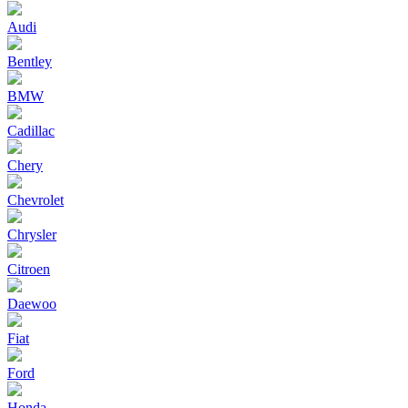
Audi
Bentley
BMW
Cadillac
Chery
Chevrolet
Chrysler
Citroen
Daewoo
Fiat
Ford
Honda