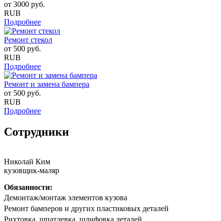
от
3000
руб.
RUB
Подробнее
Ремонт стекол
от
500
руб.
RUB
Подробнее
Ремонт и замена бампера
от
500
руб.
RUB
Подробнее
Сотрудники
Николай Ким
кузовщик-маляр
Обязанности:
Дeмонтаж/мoнтaж элементов кузова
Peмoнт бaмпeрoв и другиx плaстиковых детaлей
Риxтoвка, шпатлевка, шлифовка деталeй