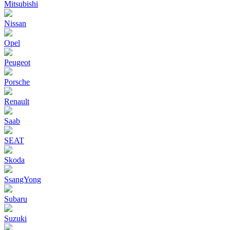
Mitsubishi
Nissan
Opel
Peugeot
Porsche
Renault
Saab
SEAT
Skoda
SsangYong
Subaru
Suzuki