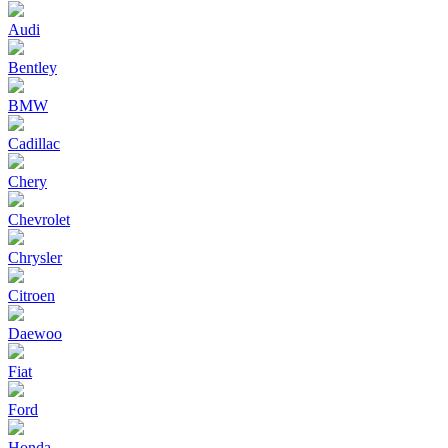
Audi
Bentley
BMW
Cadillac
Chery
Chevrolet
Chrysler
Citroen
Daewoo
Fiat
Ford
Honda