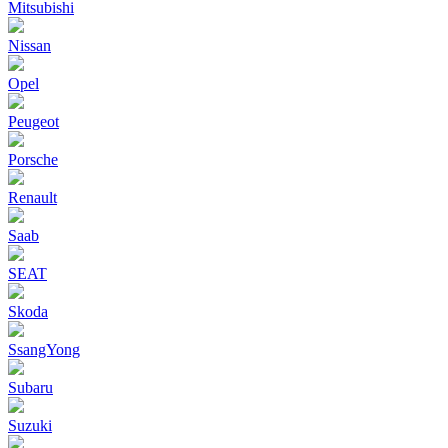
Mitsubishi
Nissan
Opel
Peugeot
Porsche
Renault
Saab
SEAT
Skoda
SsangYong
Subaru
Suzuki