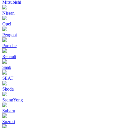
Mitsubishi
Nissan
Opel
Peugeot
Porsche
Renault
Saab
SEAT
Skoda
SsangYong
Subaru
Suzuki