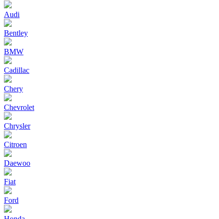
Audi
Bentley
BMW
Cadillac
Chery
Chevrolet
Chrysler
Citroen
Daewoo
Fiat
Ford
Honda