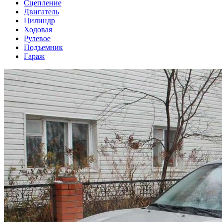
Сцепление
Двигатель
Цилиндр
Ходовая
Рулевое
Подъемник
Гараж