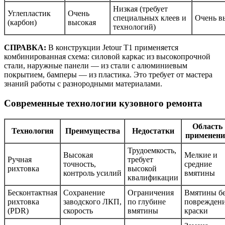
Низкая (требует
Углепластик
Очень
специальных клеев и
Очень в
(карбон)
высокая
технологий)
СПРАВКА:
В конструкции Jetour T1 применяется
комбинированная схема: силовой каркас из высокопрочной
стали, наружные панели — из стали с алюминиевым
покрытием, бамперы — из пластика. Это требует от мастера
знаний работы с разнородными материалами.
Современные технологии кузовного ремонта
Область
Технология
Преимущества
Недостатки
применени
Трудоемкость,
Высокая
Мелкие и
Ручная
требует
точность,
средние
рихтовка
высокой
контроль усилий
вмятины
квалификации
Бесконтактная
Сохранение
Ограничения
Вмятины бе
рихтовка
заводского ЛКП,
по глубине
поврежден
(PDR)
скорость
вмятины
краски