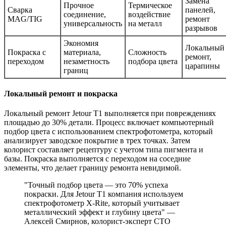
Замена
Прочное
Термическое
Сварка
панелей,
соединение,
воздействие
MAG/TIG
ремонт
универсальность
на металл
разрывов
Экономия
Локальный
Покраска с
материала,
Сложность
ремонт,
переходом
незаметность
подбора цвета
царапины
границ
Локальный ремонт и покраска
Локальный ремонт Jetour T1 выполняется при повреждениях
площадью до 30% детали. Процесс включает компьютерный
подбор цвета с использованием спектрофотометра, который
анализирует заводское покрытие в трех точках. Затем
колорист составляет рецептуру с учетом типа пигмента и
базы. Покраска выполняется с переходом на соседние
элементы, что делает границу ремонта невидимой.
"Точный подбор цвета — это 70% успеха
покраски. Для Jetour T1 компания используем
спектрофотометр X-Rite, который учитывает
металлический эффект и глубину цвета" —
Алексей Смирнов, колорист-эксперт СТО