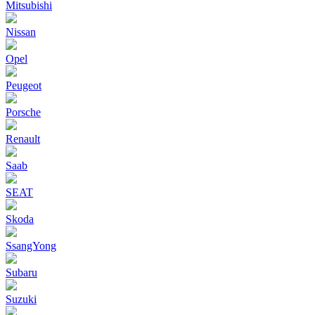
Mitsubishi
Nissan
Opel
Peugeot
Porsche
Renault
Saab
SEAT
Skoda
SsangYong
Subaru
Suzuki