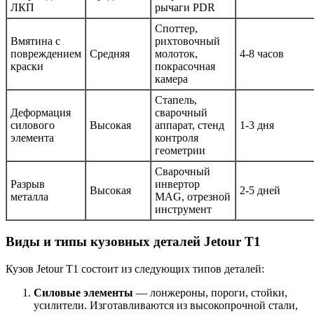
ЛКП
рычаги PDR
Споттер,
Вмятина с
рихтовочный
повреждением
Средняя
молоток,
4-8 часов
краски
покрасочная
камера
Стапель,
Деформация
сварочный
силового
Высокая
аппарат, стенд
1-3 дня
элемента
контроля
геометрии
Сварочный
Разрыв
инвертор
Высокая
2-5 дней
металла
MAG, отрезной
инструмент
Виды и типы кузовных деталей Jetour T1
Кузов Jetour T1 состоит из следующих типов деталей:
Силовые элементы
— лонжероны, пороги, стойки,
усилители. Изготавливаются из высокопрочной стали,