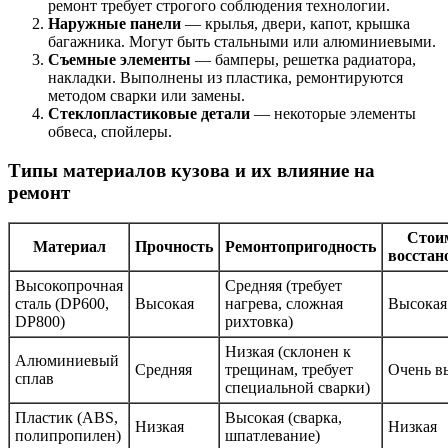
ремонт требует строгого соблюдения технологии.
Наружные панели
— крылья, двери, капот, крышка
багажника. Могут быть стальными или алюминиевыми.
Съемные элементы
— бамперы, решетка радиатора,
накладки. Выполнены из пластика, ремонтируются
методом сварки или замены.
Стеклопластиковые детали
— некоторые элементы
обвеса, спойлеры.
Типы материалов кузова и их влияние на
ремонт
Стои
Материал
Прочность
Ремонтопригодность
восстан
Высокопрочная
Средняя (требует
сталь (DP600,
Высокая
нагрева, сложная
Высокая
DP800)
рихтовка)
Низкая (склонен к
Алюминиевый
Средняя
трещинам, требует
Очень в
сплав
специальной сварки)
Пластик (ABS,
Высокая (сварка,
Низкая
Низкая
полипропилен)
шпатлевание)