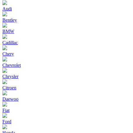
Audi
Bentley
BMW
Cadillac
Chery
Chevrolet
Chrysler
Citroen
Daewoo
Fiat
Ford
Honda