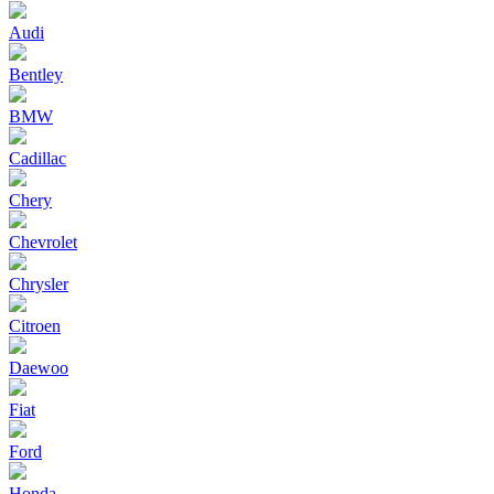
Audi
Bentley
BMW
Cadillac
Chery
Chevrolet
Chrysler
Citroen
Daewoo
Fiat
Ford
Honda