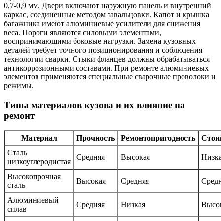
0,7-0,9 мм. Двери включают наружную панель и внутренний
каркас, соединенные методом завальцовки. Капот и крышка
багажника имеют алюминиевые усилители для снижения
веса. Пороги являются силовыми элементами,
воспринимающими боковые нагрузки. Замена кузовных
деталей требует точного позиционирования и соблюдения
технологии сварки. Стыки фланцев должны обрабатываться
антикоррозионными составами. При ремонте алюминиевых
элементов применяются специальные сварочные проволоки и
режимы.
Типы материалов кузова и их влияние на
ремонт
Материал
Прочность
Ремонтопригодность
Стои
Сталь
Средняя
Высокая
Низк
низкоуглеродистая
Высокопрочная
Высокая
Средняя
Сред
сталь
Алюминиевый
Средняя
Низкая
Высо
сплав