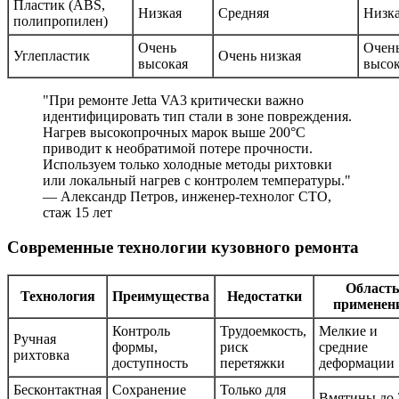
Пластик (ABS,
Низкая
Средняя
Низк
полипропилен)
Очень
Очен
Углепластик
Очень низкая
высокая
высок
"При ремонте Jetta VA3 критически важно
идентифицировать тип стали в зоне повреждения.
Нагрев высокопрочных марок выше 200°C
приводит к необратимой потере прочности.
Используем только холодные методы рихтовки
или локальный нагрев с контролем температуры."
— Александр Петров, инженер-технолог СТО,
стаж 15 лет
Современные технологии кузовного ремонта
Область
Технология
Преимущества
Недостатки
применен
Контроль
Трудоемкость,
Мелкие и
Ручная
формы,
риск
средние
рихтовка
доступность
перетяжки
деформации
Бесконтактная
Сохранение
Только для
Вмятины до 