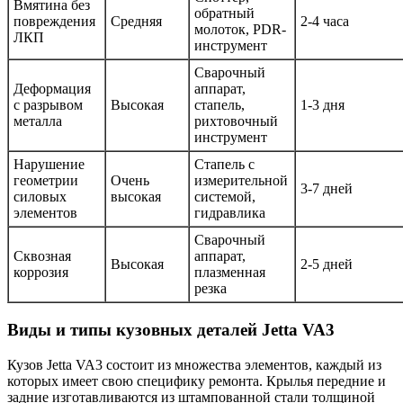
Вмятина без
обратный
повреждения
Средняя
2-4 часа
молоток, PDR-
ЛКП
инструмент
Сварочный
Деформация
аппарат,
с разрывом
Высокая
стапель,
1-3 дня
металла
рихтовочный
инструмент
Нарушение
Стапель с
геометрии
Очень
измерительной
3-7 дней
силовых
высокая
системой,
элементов
гидравлика
Сварочный
Сквозная
аппарат,
Высокая
2-5 дней
коррозия
плазменная
резка
Виды и типы кузовных деталей Jetta VA3
Кузов Jetta VA3 состоит из множества элементов, каждый из
которых имеет свою специфику ремонта. Крылья передние и
задние изготавливаются из штампованной стали толщиной