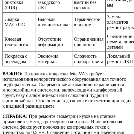
рихтовка
заводского
вмятин без
мм
(PDR)
ЛКП
складок
Замена
Сварка
Высокая
Термическое
элементов,
MAG/TIG
прочность шва
влияние
ремонт разр
Соединение
Клеевая
Отсутствие
Ограниченная
неметалличе
технология
деформации
прочность
деталей
Покраска с
Экономия
Сложность
Локальный
переходом
материала
подбора цвета
ремонт ЛКП
ВАЖНО:
Технология покраски Jetta VA3 требует
использования колористического оборудования для точного
подбора оттенка. Современные автомобили окрашиваются
многослойными системами, включающими катафорезный
грунт, базу с алюминиевой или слюдяной пудрой и
финишный лак. Отклонение в дозировке пигментов приводит
к видимой разнице цвета.
СПРАВКА:
При ремонте геометрии кузова на стапеле
применяется метод трехмерного контроля. Измерительная
система фиксирует положение контрольных точек с
точностью до 0,5 мм. Сравнение с эталонными значениями