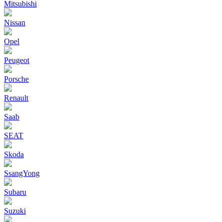
Mitsubishi
Nissan
Opel
Peugeot
Porsche
Renault
Saab
SEAT
Skoda
SsangYong
Subaru
Suzuki