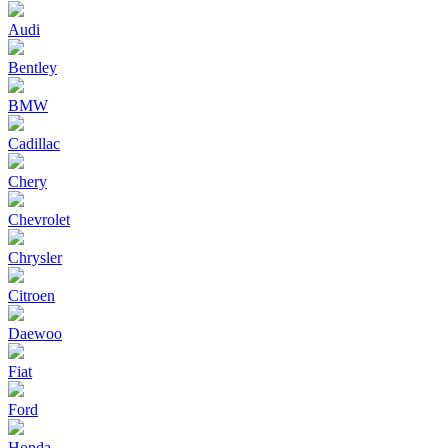
Audi
Bentley
BMW
Cadillac
Chery
Chevrolet
Chrysler
Citroen
Daewoo
Fiat
Ford
Honda