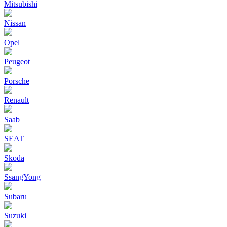
Mitsubishi
Nissan
Opel
Peugeot
Porsche
Renault
Saab
SEAT
Skoda
SsangYong
Subaru
Suzuki