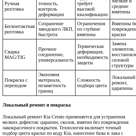
Мелкие и
Ручная
точность,
требует
средние
рихтовка
контроль
высокой
вмятины
деформации
квалификации
Сохранение
Ограничения
Вмятины б
Бесконтактная
заводского ЛКП,
по глубине
поврежден
рихтовка
быстрота
вмятины
краски
Замена
Термическая
Прочное
элементов,
Сварка
деформация,
соединение,
восстановл
MAG/TIG
необходимость
универсальность
силовой
защиты
структуры
Экономия
Локальный
Покраска с
материала,
Сложность
ремонт,
переходом
незаметность
подбора цвета
царапины
границ
Локальный ремонт и покраска
Локальный ремонт Kia Cerato применяется для устранения
мелких дефектов: царапин, сколов, вмятин без повреждения
лакокрасочного покрытия. Технология включает точный
подбор цвета краски по коду Kia, нанесение базы и лака с