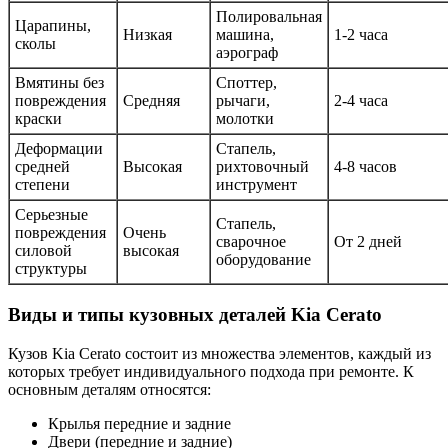
Полировальная
Царапины,
Низкая
машина,
1-2 часа
сколы
аэрограф
Вмятины без
Споттер,
повреждения
Средняя
рычаги,
2-4 часа
краски
молотки
Деформации
Стапель,
средней
Высокая
рихтовочный
4-8 часов
степени
инструмент
Серьезные
Стапель,
повреждения
Очень
сварочное
От 2 дней
силовой
высокая
оборудование
структуры
Виды и типы кузовных деталей Kia Cerato
Кузов Kia Cerato состоит из множества элементов, каждый из
которых требует индивидуального подхода при ремонте. К
основным деталям относятся:
Крылья передние и задние
Двери (передние и задние)