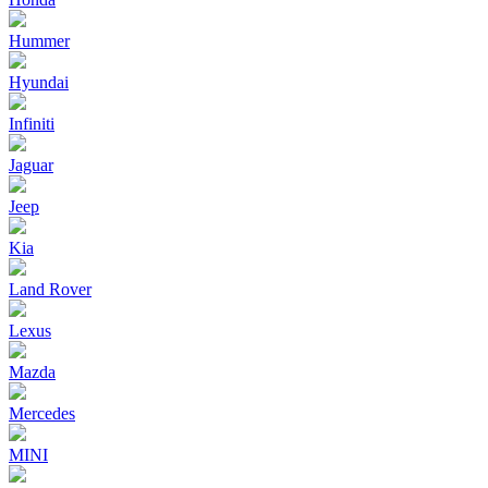
Hummer
Hyundai
Infiniti
Jaguar
Jeep
Kia
Land Rover
Lexus
Mazda
Mercedes
MINI