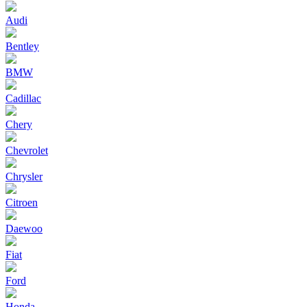
Audi
Bentley
BMW
Cadillac
Chery
Chevrolet
Chrysler
Citroen
Daewoo
Fiat
Ford
Honda