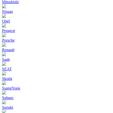
Mitsubishi
Nissan
Opel
Peugeot
Porsche
Renault
Saab
SEAT
Skoda
SsangYong
Subaru
Suzuki