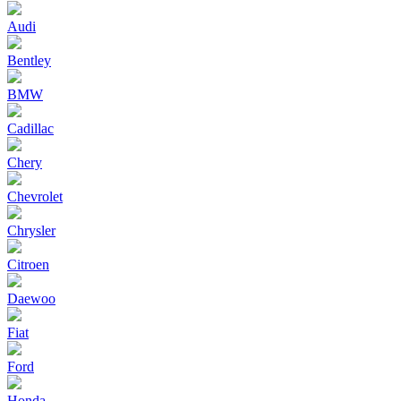
Audi
Bentley
BMW
Cadillac
Chery
Chevrolet
Chrysler
Citroen
Daewoo
Fiat
Ford
Honda