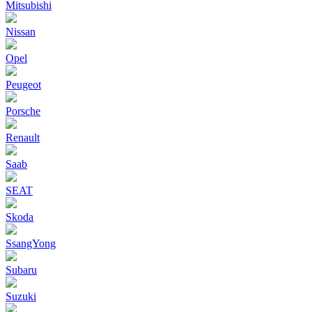
Mitsubishi
Nissan
Opel
Peugeot
Porsche
Renault
Saab
SEAT
Skoda
SsangYong
Subaru
Suzuki