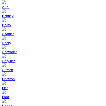
Audi
Bentley
BMW
Cadillac
Chery
Chevrolet
Chrysler
Citroen
Daewoo
Fiat
Ford
Honda