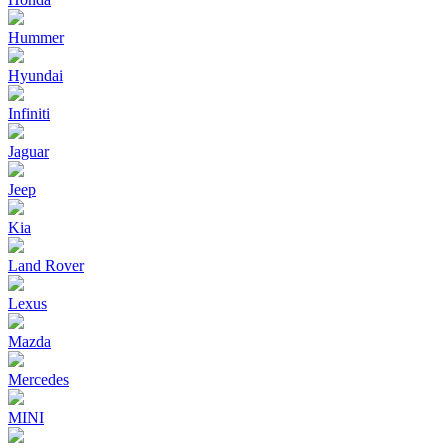
Hummer
Hyundai
Infiniti
Jaguar
Jeep
Kia
Land Rover
Lexus
Mazda
Mercedes
MINI