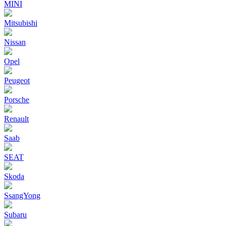
MINI
Mitsubishi
Nissan
Opel
Peugeot
Porsche
Renault
Saab
SEAT
Skoda
SsangYong
Subaru