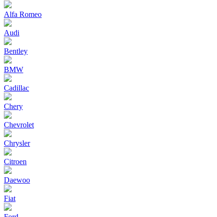
Alfa Romeo
Audi
Bentley
BMW
Cadillac
Chery
Chevrolet
Chrysler
Citroen
Daewoo
Fiat
Ford