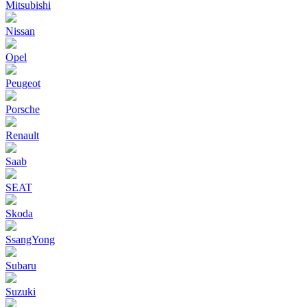
Mitsubishi
Nissan
Opel
Peugeot
Porsche
Renault
Saab
SEAT
Skoda
SsangYong
Subaru
Suzuki