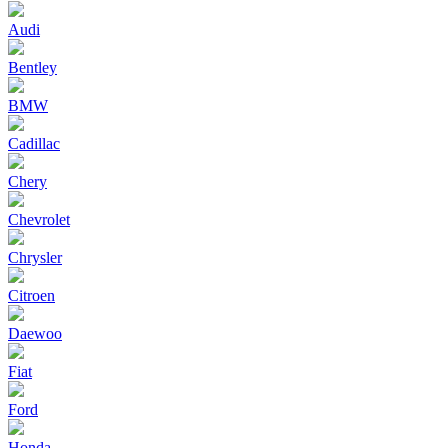
Audi
Bentley
BMW
Cadillac
Chery
Chevrolet
Chrysler
Citroen
Daewoo
Fiat
Ford
Honda