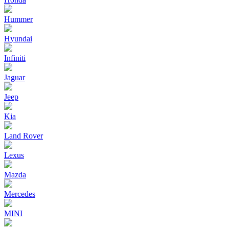
Hummer
Hyundai
Infiniti
Jaguar
Jeep
Kia
Land Rover
Lexus
Mazda
Mercedes
MINI