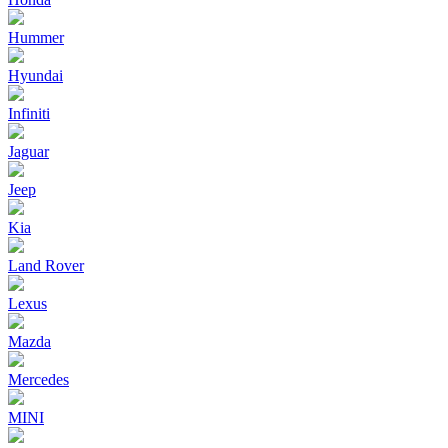
Hummer
Hyundai
Infiniti
Jaguar
Jeep
Kia
Land Rover
Lexus
Mazda
Mercedes
MINI