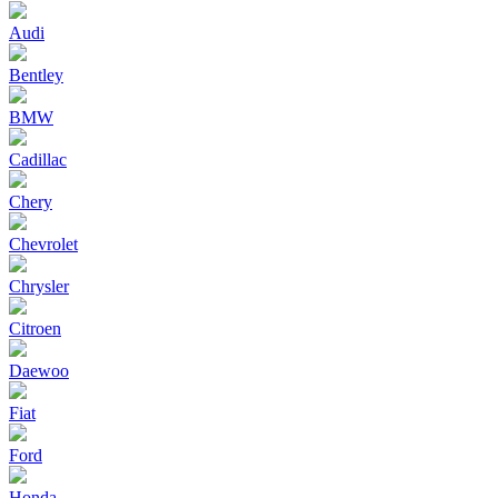
Audi
Bentley
BMW
Cadillac
Chery
Chevrolet
Chrysler
Citroen
Daewoo
Fiat
Ford
Honda