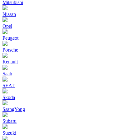
Mitsubishi
Nissan
Opel
Peugeot
Porsche
Renault
Saab
SEAT
Skoda
SsangYong
Subaru
Suzuki