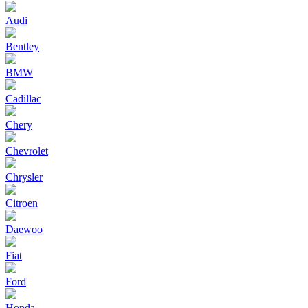
Audi
Bentley
BMW
Cadillac
Chery
Chevrolet
Chrysler
Citroen
Daewoo
Fiat
Ford
Honda