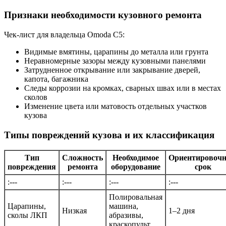
Признаки необходимости кузовного ремонта
Чек-лист для владельца Omoda C5:
Видимые вмятины, царапины до металла или грунта
Неравномерные зазоры между кузовными панелями
Затрудненное открывание или закрывание дверей,
капота, багажника
Следы коррозии на кромках, сварных швах или в местах
сколов
Изменение цвета или матовость отдельных участков
кузова
Типы повреждений кузова и их классификация
Тип
Сложность
Необходимое
Ориентировоч
повреждения
ремонта
оборудование
срок
:---
:---
:---
:---
Полировальная
Царапины,
машина,
Низкая
1–2 дня
сколы ЛКП
абразивы,
краскопульт