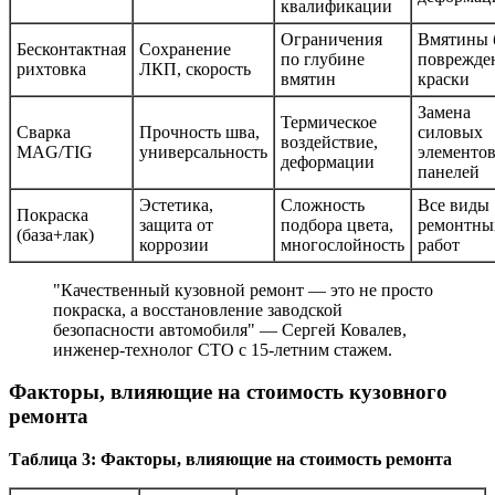
квалификации
Ограничения
Вмятины 
Бесконтактная
Сохранение
по глубине
поврежде
рихтовка
ЛКП, скорость
вмятин
краски
Замена
Термическое
Сварка
Прочность шва,
силовых
воздействие,
MAG/TIG
универсальность
элементов
деформации
панелей
Эстетика,
Сложность
Все виды
Покраска
защита от
подбора цвета,
ремонтны
(база+лак)
коррозии
многослойность
работ
"Качественный кузовной ремонт — это не просто
покраска, а восстановление заводской
безопасности автомобиля" — Сергей Ковалев,
инженер-технолог СТО с 15-летним стажем.
Факторы, влияющие на стоимость кузовного
ремонта
Таблица 3: Факторы, влияющие на стоимость ремонта