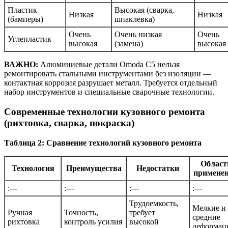
Пластик
Высокая (сварка,
Низкая
Низкая
(бамперы)
шпаклевка)
Очень
Очень низкая
Очень
Углепластик
высокая
(замена)
высокая
ВАЖНО:
Алюминиевые детали Omoda C5 нельзя
ремонтировать стальными инструментами без изоляции —
контактная коррозия разрушает металл. Требуется отдельный
набор инструментов и специальные сварочные технологии.
Современные технологии кузовного ремонта
(рихтовка, сварка, покраска)
Таблица 2: Сравнение технологий кузовного ремонта
Област
Технология
Преимущества
Недостатки
примене
:---
:---
:---
:---
Трудоемкость,
Мелкие и
Ручная
Точность,
требует
средние
рихтовка
контроль усилия
высокой
деформац