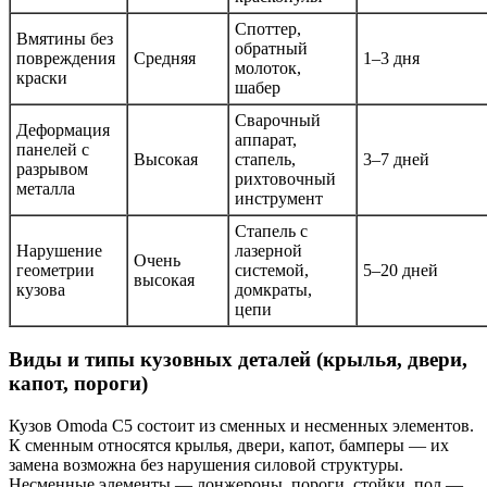
Споттер,
Вмятины без
обратный
повреждения
Средняя
1–3 дня
молоток,
краски
шабер
Сварочный
Деформация
аппарат,
панелей с
Высокая
стапель,
3–7 дней
разрывом
рихтовочный
металла
инструмент
Стапель с
Нарушение
лазерной
Очень
геометрии
системой,
5–20 дней
высокая
кузова
домкраты,
цепи
Виды и типы кузовных деталей (крылья, двери,
капот, пороги)
Кузов Omoda C5 состоит из сменных и несменных элементов.
К сменным относятся крылья, двери, капот, бамперы — их
замена возможна без нарушения силовой структуры.
Несменные элементы — лонжероны, пороги, стойки, пол —