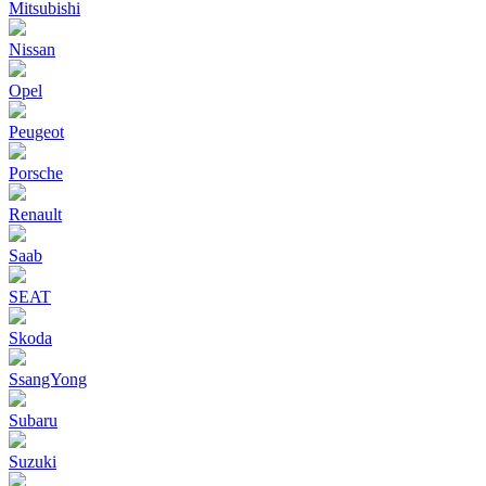
Mitsubishi
Nissan
Opel
Peugeot
Porsche
Renault
Saab
SEAT
Skoda
SsangYong
Subaru
Suzuki