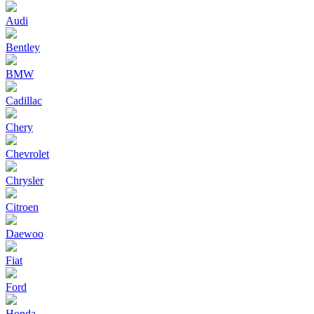
Audi
Bentley
BMW
Cadillac
Chery
Chevrolet
Chrysler
Citroen
Daewoo
Fiat
Ford
Honda