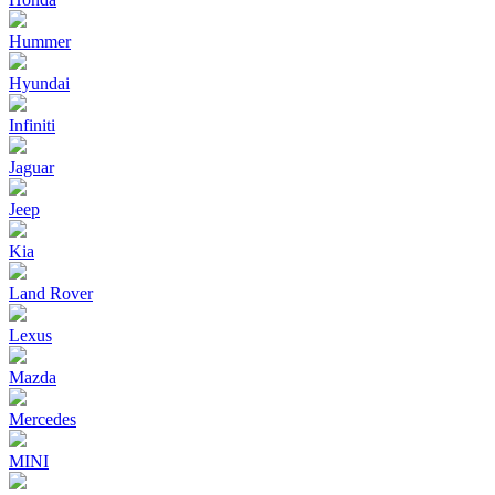
Hummer
Hyundai
Infiniti
Jaguar
Jeep
Kia
Land Rover
Lexus
Mazda
Mercedes
MINI