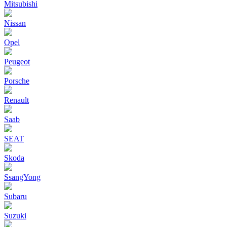
Mitsubishi
Nissan
Opel
Peugeot
Porsche
Renault
Saab
SEAT
Skoda
SsangYong
Subaru
Suzuki