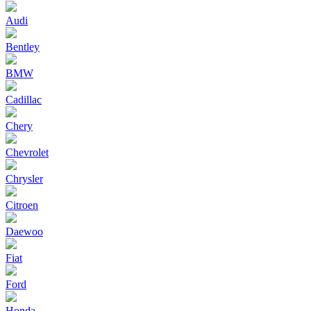
Audi
Bentley
BMW
Cadillac
Chery
Chevrolet
Chrysler
Citroen
Daewoo
Fiat
Ford
Honda