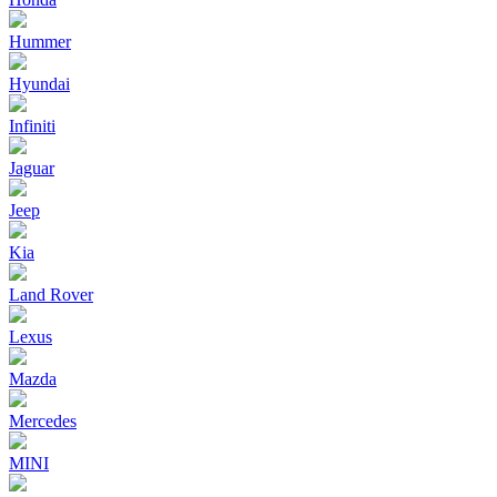
Hummer
Hyundai
Infiniti
Jaguar
Jeep
Kia
Land Rover
Lexus
Mazda
Mercedes
MINI