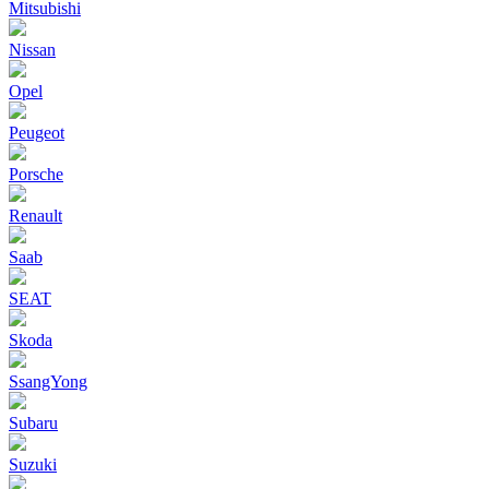
Mitsubishi
Nissan
Opel
Peugeot
Porsche
Renault
Saab
SEAT
Skoda
SsangYong
Subaru
Suzuki