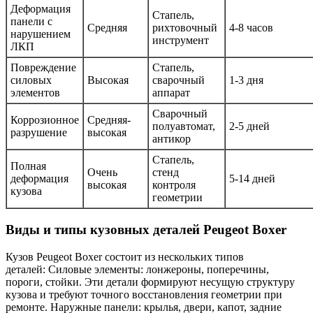
Деформация
Стапель,
панели с
Средняя
рихтовочный
4-8 часов
нарушением
инструмент
ЛКП
Повреждение
Стапель,
силовых
Высокая
сварочный
1-3 дня
элементов
аппарат
Сварочный
Коррозионное
Средняя-
полуавтомат,
2-5 дней
разрушение
высокая
антикор
Стапель,
Полная
Очень
стенд
деформация
5-14 дней
высокая
контроля
кузова
геометрии
Виды и типы кузовных деталей Peugeot Boxer
Кузов Peugeot Boxer состоит из нескольких типов
деталей: Силовые элементы: лонжероны, поперечины,
пороги, стойки. Эти детали формируют несущую структуру
кузова и требуют точного восстановления геометрии при
ремонте. Наружные панели: крылья, двери, капот, задние