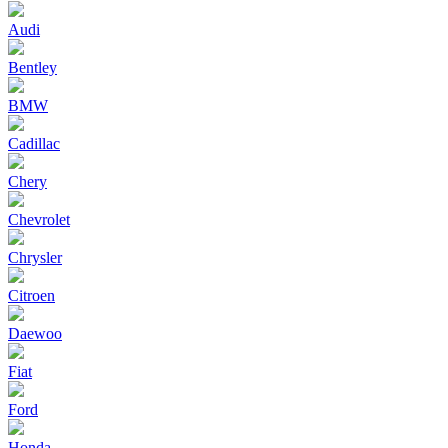
Audi
Bentley
BMW
Cadillac
Chery
Chevrolet
Chrysler
Citroen
Daewoo
Fiat
Ford
Honda