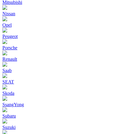
Mitsubishi
Nissan
Opel
Peugeot
Porsche
Renault
Saab
SEAT
Skoda
SsangYong
Subaru
Suzuki