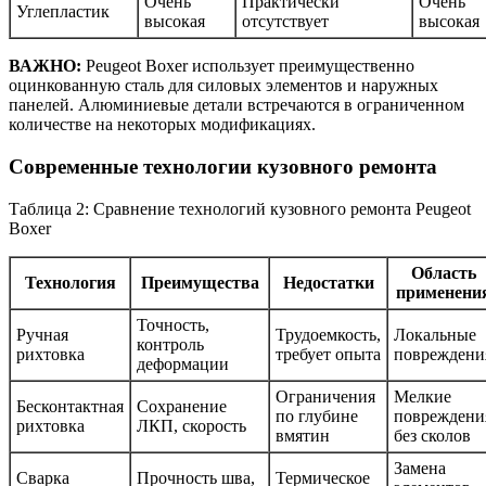
Очень
Практически
Очень
Углепластик
высокая
отсутствует
высокая
ВАЖНО:
Peugeot Boxer использует преимущественно
оцинкованную сталь для силовых элементов и наружных
панелей. Алюминиевые детали встречаются в ограниченном
количестве на некоторых модификациях.
Современные технологии кузовного ремонта
Таблица 2: Сравнение технологий кузовного ремонта Peugeot
Boxer
Область
Технология
Преимущества
Недостатки
применени
Точность,
Ручная
Трудоемкость,
Локальные
контроль
рихтовка
требует опыта
повреждени
деформации
Ограничения
Мелкие
Бесконтактная
Сохранение
по глубине
повреждени
рихтовка
ЛКП, скорость
вмятин
без сколов
Замена
Сварка
Прочность шва,
Термическое