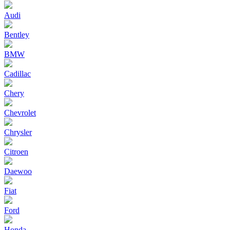
Audi
Bentley
BMW
Cadillac
Chery
Chevrolet
Chrysler
Citroen
Daewoo
Fiat
Ford
Honda