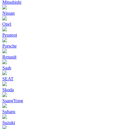
Mitsubishi
Nissan
Opel
Peugeot
Porsche
Renault
Saab
SEAT
Skoda
SsangYong
Subaru
Suzuki