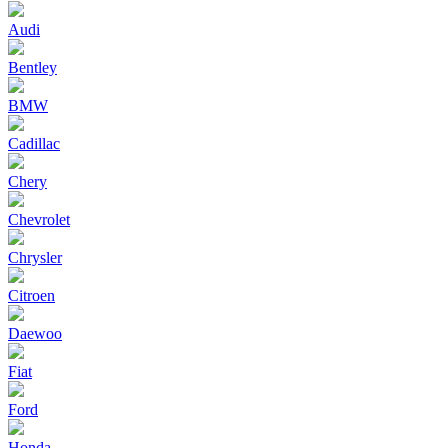
Audi
Bentley
BMW
Cadillac
Chery
Chevrolet
Chrysler
Citroen
Daewoo
Fiat
Ford
Honda