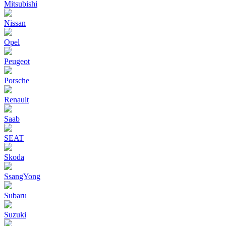
Mitsubishi
Nissan
Opel
Peugeot
Porsche
Renault
Saab
SEAT
Skoda
SsangYong
Subaru
Suzuki