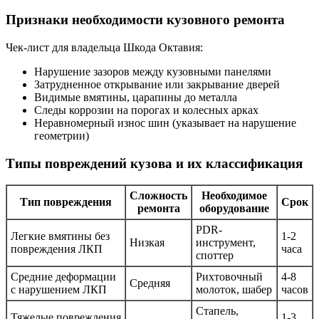
Признаки необходимости кузовного ремонта
Чек-лист для владельца Шкода Октавия:
Нарушение зазоров между кузовными панелями
Затрудненное открывание или закрывание дверей
Видимые вмятины, царапины до металла
Следы коррозии на порогах и колесных арках
Неравномерный износ шин (указывает на нарушение
геометрии)
Типы повреждений кузова и их классификация
Сложность
Необходимое
Тип повреждения
Срок
ремонта
оборудование
PDR-
Легкие вмятины без
1-2
Низкая
инструмент,
повреждения ЛКП
часа
споттер
Средние деформации
Рихтовочный
4-8
Средняя
с нарушением ЛКП
молоток, шабер
часов
Стапель,
Тяжелые повреждения
1-3