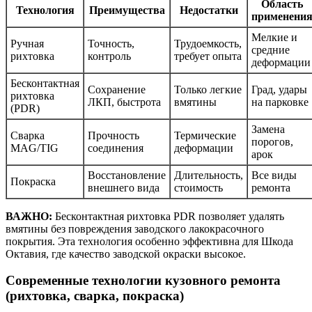
Область
Технология
Преимущества
Недостатки
применени
Мелкие и
Ручная
Точность,
Трудоемкость,
средние
рихтовка
контроль
требует опыта
деформации
Бесконтактная
Сохранение
Только легкие
Град, удары
рихтовка
ЛКП, быстрота
вмятины
на парковке
(PDR)
Замена
Сварка
Прочность
Термические
порогов,
MAG/TIG
соединения
деформации
арок
Восстановление
Длительность,
Все виды
Покраска
внешнего вида
стоимость
ремонта
ВАЖНО:
Бесконтактная рихтовка PDR позволяет удалять
вмятины без повреждения заводского лакокрасочного
покрытия. Эта технология особенно эффективна для Шкода
Октавия, где качество заводской окраски высокое.
Современные технологии кузовного ремонта
(рихтовка, сварка, покраска)