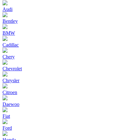
Audi
Bentley
BMW
Cadillac
Chery
Chevrolet
Chrysler
Citroen
Daewoo
Fiat
Ford
Honda