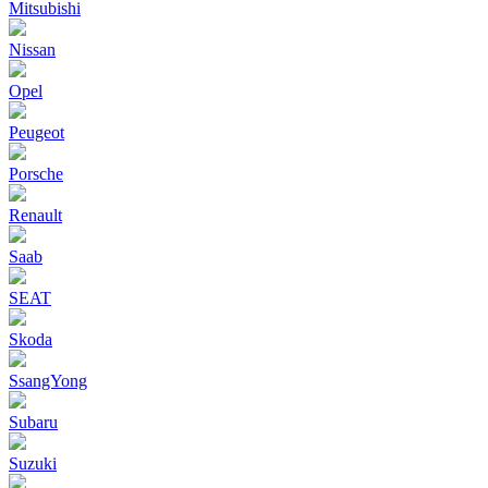
Mitsubishi
Nissan
Opel
Peugeot
Porsche
Renault
Saab
SEAT
Skoda
SsangYong
Subaru
Suzuki