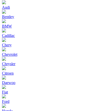
Audi
Bentley
BMW
Cadillac
Chery
Chevrolet
Chrysler
Citroen
Daewoo
Fiat
Ford
Honda