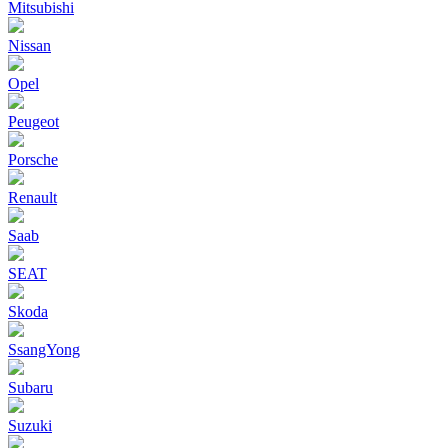
Mitsubishi
Nissan
Opel
Peugeot
Porsche
Renault
Saab
SEAT
Skoda
SsangYong
Subaru
Suzuki