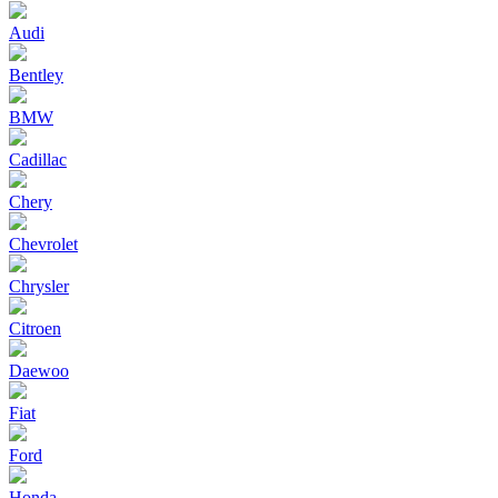
Audi
Bentley
BMW
Cadillac
Chery
Chevrolet
Chrysler
Citroen
Daewoo
Fiat
Ford
Honda