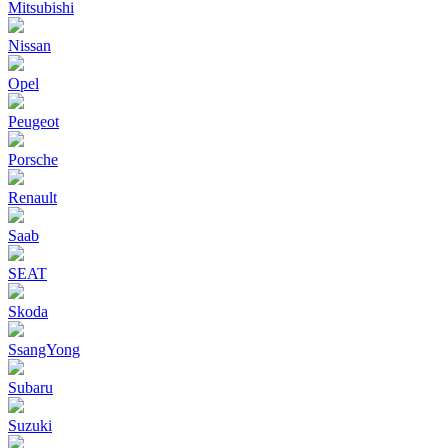
Mitsubishi
Nissan
Opel
Peugeot
Porsche
Renault
Saab
SEAT
Skoda
SsangYong
Subaru
Suzuki