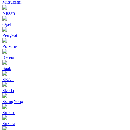
Mitsubishi
Nissan
Opel
Peugeot
Porsche
Renault
Saab
SEAT
Skoda
SsangYong
Subaru
Suzuki