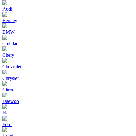
Audi
Bentley
BMW
Cadillac
Chery
Chevrolet
Chrysler
Citroen
Daewoo
Fiat
Ford
Honda