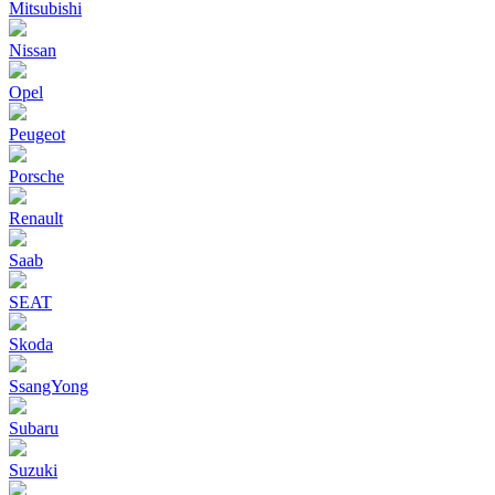
Mitsubishi
Nissan
Opel
Peugeot
Porsche
Renault
Saab
SEAT
Skoda
SsangYong
Subaru
Suzuki