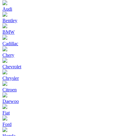
Audi
Bentley
BMW
Cadillac
Chery
Chevrolet
Chrysler
Citroen
Daewoo
Fiat
Ford
Honda