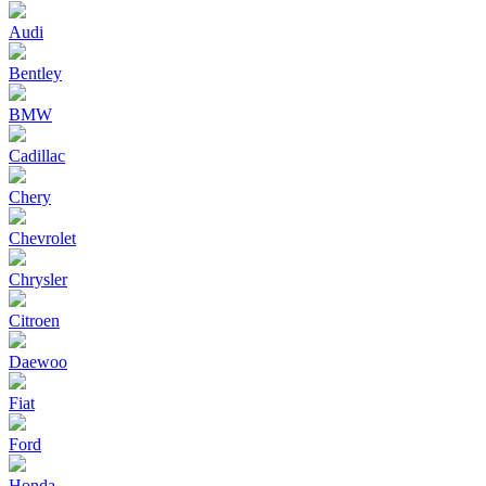
Audi
Bentley
BMW
Cadillac
Chery
Chevrolet
Chrysler
Citroen
Daewoo
Fiat
Ford
Honda