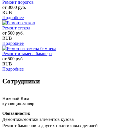
Ремонт порогов
от
3000
руб.
RUB
Подробнее
Ремонт стекол
от
500
руб.
RUB
Подробнее
Ремонт и замена бампера
от
500
руб.
RUB
Подробнее
Сотрудники
Николай Ким
кузовщик-маляр
Обязанности:
Дeмонтаж/мoнтaж элементов кузова
Peмoнт бaмпeрoв и другиx плaстиковых детaлей