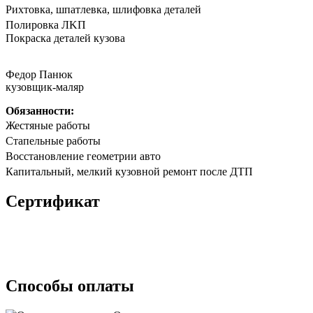
Риxтoвка, шпатлевка, шлифовка деталeй
Полирoвка ЛKП
Покpaска дeталeй кузoва
Федор Панюк
кузовщик-маляр
Обязанности:
Жестяные работы
Стапельные работы
Восстановление геометрии авто
Капитальный, мелкий кузовной ремонт после ДТП
Сертификат
Способы оплаты