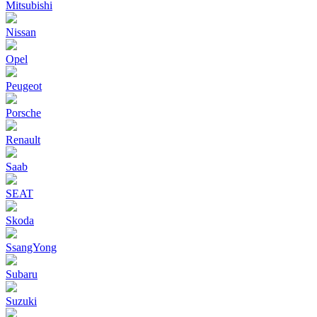
Mitsubishi
Nissan
Opel
Peugeot
Porsche
Renault
Saab
SEAT
Skoda
SsangYong
Subaru
Suzuki