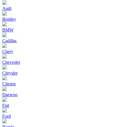
Audi
Bentley
BMW
Cadillac
Chery
Chevrolet
Chrysler
Citroen
Daewoo
Fiat
Ford
Honda