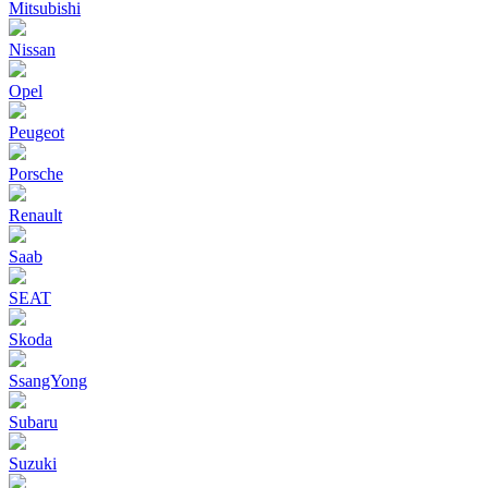
Mitsubishi
Nissan
Opel
Peugeot
Porsche
Renault
Saab
SEAT
Skoda
SsangYong
Subaru
Suzuki