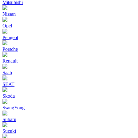
Mitsubishi
Nissan
Opel
Peugeot
Porsche
Renault
Saab
SEAT
Skoda
SsangYong
Subaru
Suzuki