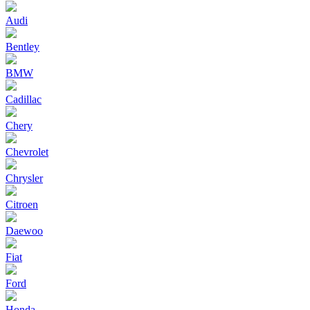
Audi
Bentley
BMW
Cadillac
Chery
Chevrolet
Chrysler
Citroen
Daewoo
Fiat
Ford
Honda