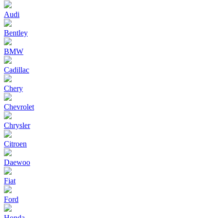
Audi
Bentley
BMW
Cadillac
Chery
Chevrolet
Chrysler
Citroen
Daewoo
Fiat
Ford
Honda