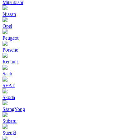
Mitsubishi
Nissan
Opel
Peugeot
Porsche
Renault
Saab
SEAT
Skoda
SsangYong
Subaru
Suzuki