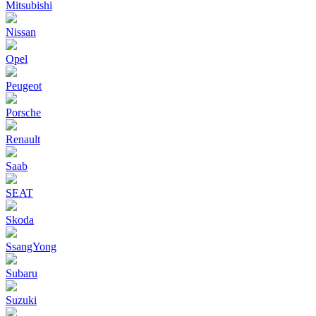
Mitsubishi
Nissan
Opel
Peugeot
Porsche
Renault
Saab
SEAT
Skoda
SsangYong
Subaru
Suzuki