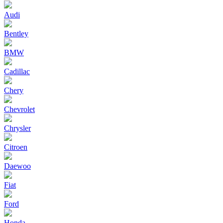
Audi
Bentley
BMW
Cadillac
Chery
Chevrolet
Chrysler
Citroen
Daewoo
Fiat
Ford
Honda