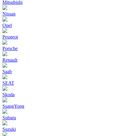
Mitsubishi
Nissan
Opel
Peugeot
Porsche
Renault
Saab
SEAT
Skoda
SsangYong
Subaru
Suzuki