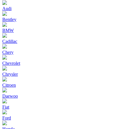
Audi
Bentley
BMW
Cadillac
Chery
Chevrolet
Chrysler
Citroen
Daewoo
Fiat
Ford
Honda