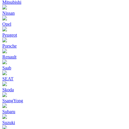
Mitsubishi
Nissan
Opel
Peugeot
Porsche
Renault
Saab
SEAT
Skoda
SsangYong
Subaru
Suzuki