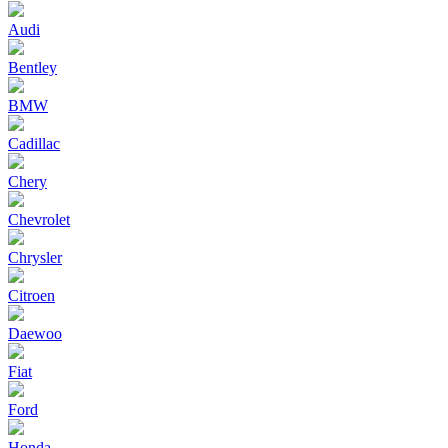
Audi
Bentley
BMW
Cadillac
Chery
Chevrolet
Chrysler
Citroen
Daewoo
Fiat
Ford
Honda