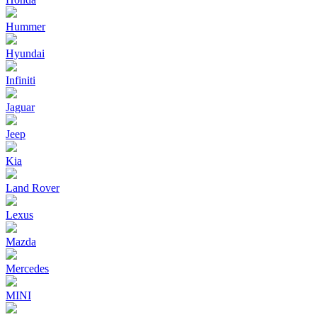
Hummer
Hyundai
Infiniti
Jaguar
Jeep
Kia
Land Rover
Lexus
Mazda
Mercedes
MINI