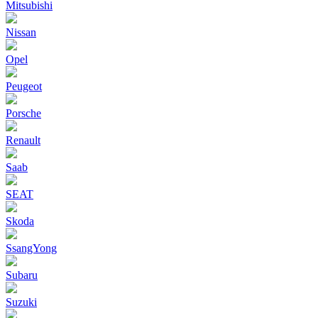
Mitsubishi
Nissan
Opel
Peugeot
Porsche
Renault
Saab
SEAT
Skoda
SsangYong
Subaru
Suzuki