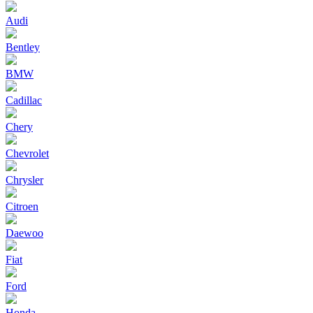
Audi
Bentley
BMW
Cadillac
Chery
Chevrolet
Chrysler
Citroen
Daewoo
Fiat
Ford
Honda