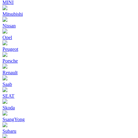
MINI
Mitsubishi
Nissan
Opel
Peugeot
Porsche
Renault
Saab
SEAT
Skoda
SsangYong
Subaru