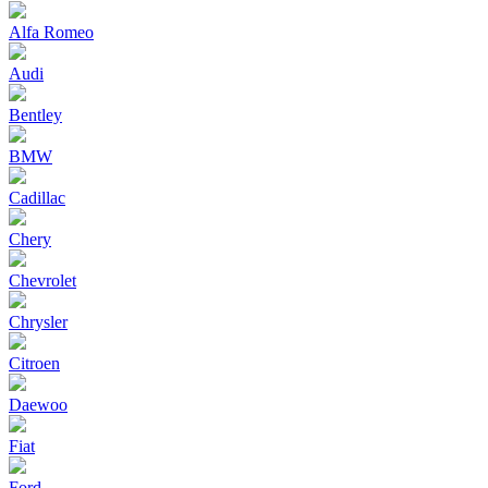
Alfa Romeo
Audi
Bentley
BMW
Cadillac
Chery
Chevrolet
Chrysler
Citroen
Daewoo
Fiat
Ford