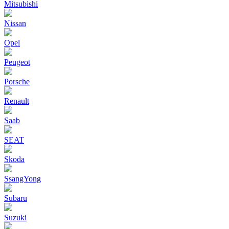
Mitsubishi
Nissan
Opel
Peugeot
Porsche
Renault
Saab
SEAT
Skoda
SsangYong
Subaru
Suzuki