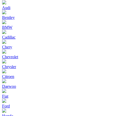
Audi
Bentley
BMW
Cadillac
Chery
Chevrolet
Chrysler
Citroen
Daewoo
Fiat
Ford
Honda