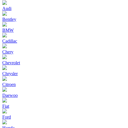
Audi
Bentley
BMW
Cadillac
Chery
Chevrolet
Chrysler
Citroen
Daewoo
Fiat
Ford
Honda