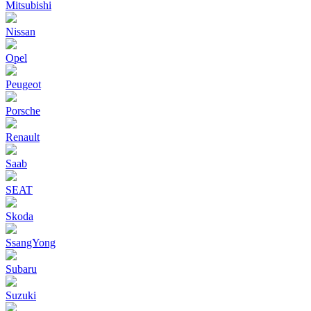
Mitsubishi
Nissan
Opel
Peugeot
Porsche
Renault
Saab
SEAT
Skoda
SsangYong
Subaru
Suzuki