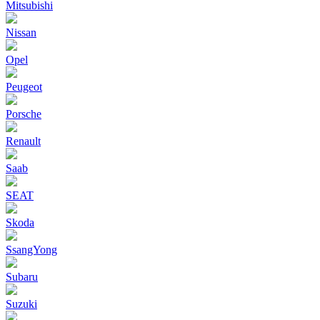
Mitsubishi
Nissan
Opel
Peugeot
Porsche
Renault
Saab
SEAT
Skoda
SsangYong
Subaru
Suzuki