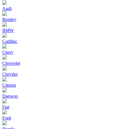
Audi
Bentley
BMW
Cadillac
Chery
Chevrolet
Chrysler
Citroen
Daewoo
Fiat
Ford
Honda