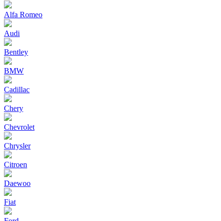
Alfa Romeo
Audi
Bentley
BMW
Cadillac
Chery
Chevrolet
Chrysler
Citroen
Daewoo
Fiat
Ford