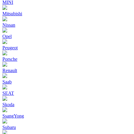
MINI
Mitsubishi
Nissan
Opel
Peugeot
Porsche
Renault
Saab
SEAT
Skoda
SsangYong
Subaru