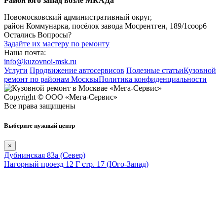
Район юго запад возле МКАДа
Новомосковский административный округ,
район Коммунарка, посёлок завода Мосрентген, 189/1соор6
Остались Вопросы?
Задайте их мастеру по ремонту
Наша почта:
info@kuzovnoi-msk.ru
Услуги
Продвижение автосервисов
Полезные статьи
Кузовной
ремонт по районам Москвы
Политика конфиденциальности
Copyright © ООО «Мега-Сервис»
Все права защищены
Выберите нужный центр
×
Дубнинская 83а (Север)
Нагорный проезд 12 Г стр. 17 (Юго-Запад)