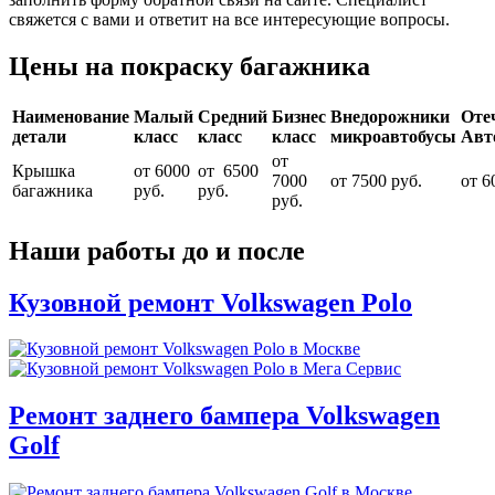
свяжется с вами и ответит на все интересующие вопросы.
Цены на покраску багажника
Наименование
Малый
Средний
Бизнес
Внедорожники
Оте
детали
класс
класс
класс
микроавтобусы
Авт
от
Крышка
от 6000
от 6500
7000
от 7500 руб.
от 6
багажника
руб.
руб.
руб.
Наши работы до и после
Кузовной ремонт Volkswagen Polo
Ремонт заднего бампера Volkswagen
Golf