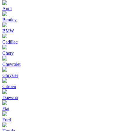
Audi
Bentley
BMW
Cadillac
Chery
Chevrolet
Chrysler
Citroen
Daewoo
Fiat
Ford
Honda