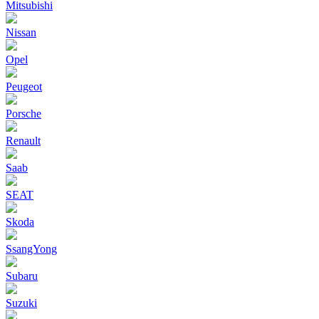
Mitsubishi
Nissan
Opel
Peugeot
Porsche
Renault
Saab
SEAT
Skoda
SsangYong
Subaru
Suzuki