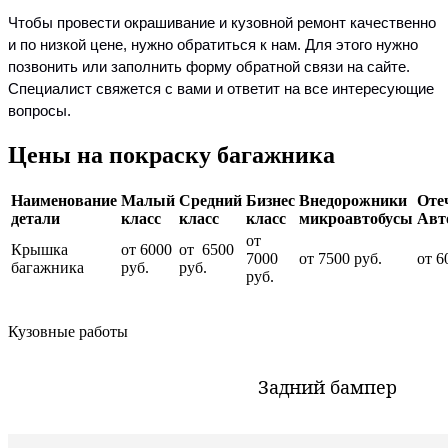
Чтобы провести окрашивание и кузовной ремонт качественно
и по низкой цене, нужно обратиться к нам. Для этого нужно
позвонить или заполнить форму обратной связи на сайте.
Специалист свяжется с вами и ответит на все интересующие
вопросы.
Цены на покраску багажника
Наименование
Малый
Средний
Бизнес
Внедорожники
Оте
детали
класс
класс
класс
микроавтобусы
Авт
от
Крышка
от 6000
от 6500
7000
от 7500 руб.
от 6
багажника
руб.
руб.
руб.
Кузовные работы
Задний бампер