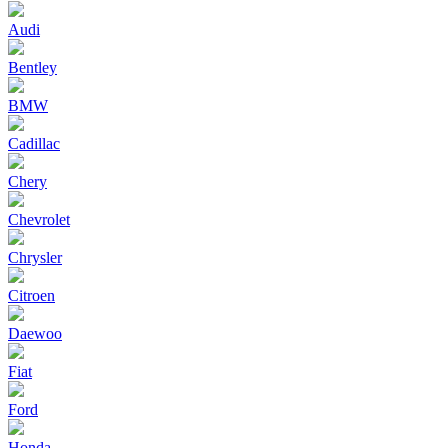
Audi
Bentley
BMW
Cadillac
Chery
Chevrolet
Chrysler
Citroen
Daewoo
Fiat
Ford
Honda