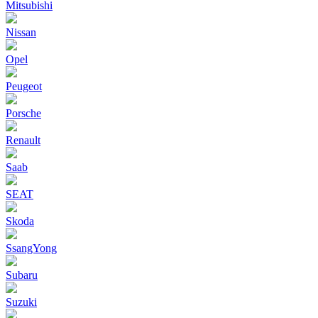
Mitsubishi
Nissan
Opel
Peugeot
Porsche
Renault
Saab
SEAT
Skoda
SsangYong
Subaru
Suzuki