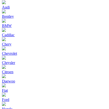
Audi
Bentley
BMW
Cadillac
Chery
Chevrolet
Chrysler
Citroen
Daewoo
Fiat
Ford
Honda