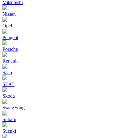
Mitsubishi
Nissan
Opel
Peugeot
Porsche
Renault
Saab
SEAT
Skoda
SsangYong
Subaru
Suzuki