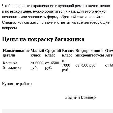
Чтобы провести окрашивание и кузовной ремонт качественно
и по низкой цене, нужно обратиться к нам. Для этого нужно
позвонить или заполнить форму обратной связи на сайте.
Специалист свяжется с вами и ответит на все интересующие
вопросы.
Цены на покраску багажника
Наименование
Малый
Средний
Бизнес
Внедорожники
Оте
детали
класс
класс
класс
микроавтобусы
Авт
от
Крышка
от 6000
от 6500
7000
от 7500 руб.
от 6
багажника
руб.
руб.
руб.
Кузовные работы
Задний бампер