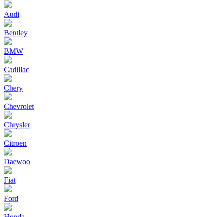
Audi
Bentley
BMW
Cadillac
Chery
Chevrolet
Chrysler
Citroen
Daewoo
Fiat
Ford
Honda