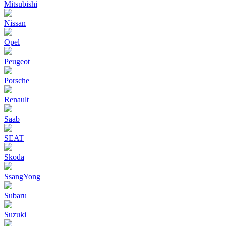
Mitsubishi
Nissan
Opel
Peugeot
Porsche
Renault
Saab
SEAT
Skoda
SsangYong
Subaru
Suzuki