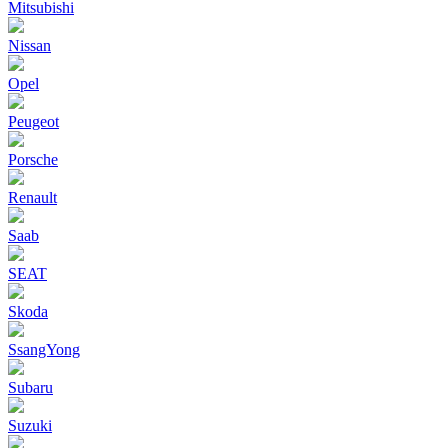
Mitsubishi
Nissan
Opel
Peugeot
Porsche
Renault
Saab
SEAT
Skoda
SsangYong
Subaru
Suzuki