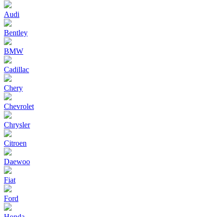
Audi
Bentley
BMW
Cadillac
Chery
Chevrolet
Chrysler
Citroen
Daewoo
Fiat
Ford
Honda