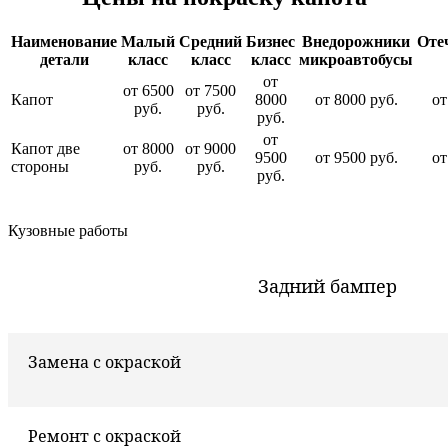
Наименование
Малый
Средний
Бизнес
Внедорожники
Оте
детали
класс
класс
класс
микроавтобусы
от
от 6500
от 7500
Капот
8000
от 8000 руб.
от
руб.
руб.
руб.
от
Капот две
от 8000
от 9000
9500
от 9500 руб.
от
стороны
руб.
руб.
руб.
Кузовные работы
Задний бампер
Замена с окраской
Ремонт с окраской