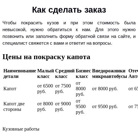
Как сделать заказ
Чтобы покрасить кузов и при этом стоимость была
невысокой, нужно обратиться к нам. Для этого нужно
позвонить или заполнить форму обратной связи на сайте, и
специалист свяжется с вами и ответит на вопросы.
Цены на покраску капота
Наименование
Малый
Средний
Бизнес
Внедорожники
Оте
детали
класс
класс
класс
микроавтобусы
Авт
от
от 6500
от 7500
Капот
8000
от 8000 руб.
от 6
руб.
руб.
руб.
от
Капот две
от 8000
от 9000
9500
от 9500 руб.
от 7
стороны
руб.
руб.
руб.
Кузовные работы