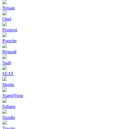
Nissan
Opel
Peugeot
Porsche
Renault
Saab
SEAT
Skoda
SsangYong
Subaru
Suzuki
Toyota