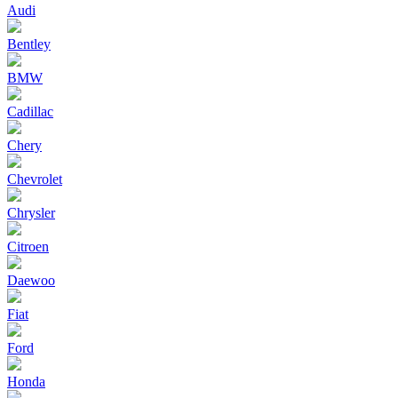
Audi
Bentley
BMW
Cadillac
Chery
Chevrolet
Chrysler
Citroen
Daewoo
Fiat
Ford
Honda