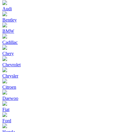
Audi
Bentley
BMW
Cadillac
Chery
Chevrolet
Chrysler
Citroen
Daewoo
Fiat
Ford
Honda