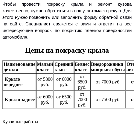
Чтобы провести покраску крыла и ремонт кузова
качественно, нужно обратиться в нашу автомастерскую. Для
этого нужно позвонить или заполнить форму обратной связи
на сайте. Специалист свяжется с вами и ответит на все
интересующие вопросы по покрытию плёнкой поверхностей
автомобиля.
Цены на покраску крыла
Наименование
Малый
Средний
Бизнес
Внедорожники
От
детали
класс
класс
класс
микроавтобусы
авт
от
Крыло
от 5800
от 6000
6500
от 7000 руб.
о
переднее
руб.
руб.
руб.
от
от 6000
от 6500
Крыло заднее
7000
от 7500 руб.
о
руб.
руб.
руб.
Кузовные работы