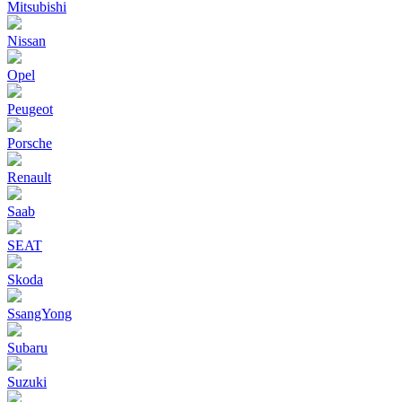
Mitsubishi
Nissan
Opel
Peugeot
Porsche
Renault
Saab
SEAT
Skoda
SsangYong
Subaru
Suzuki