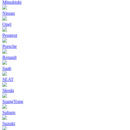
Mitsubishi
Nissan
Opel
Peugeot
Porsche
Renault
Saab
SEAT
Skoda
SsangYong
Subaru
Suzuki