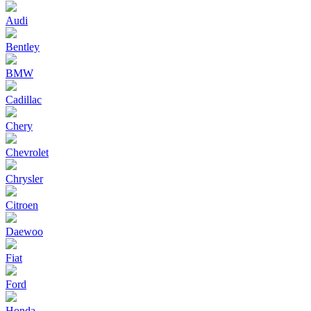
Audi
Bentley
BMW
Cadillac
Chery
Chevrolet
Chrysler
Citroen
Daewoo
Fiat
Ford
Honda