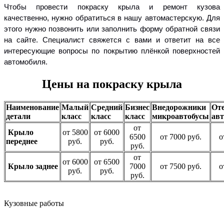
Чтобы провести покраску крыла и ремонт кузова
качественно, нужно обратиться в нашу автомастерскую. Для
этого нужно позвонить или заполнить форму обратной связи
на сайте. Специалист свяжется с вами и ответит на все
интересующие вопросы по покрытию плёнкой поверхностей
автомобиля.
Цены на покраску крыла
Наименование
Малый
Средний
Бизнес
Внедорожники
От
детали
класс
класс
класс
микроавтобусы
авт
от
Крыло
от 5800
от 6000
6500
от 7000 руб.
о
переднее
руб.
руб.
руб.
от
от 6000
от 6500
Крыло заднее
7000
от 7500 руб.
о
руб.
руб.
руб.
Кузовные работы