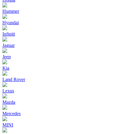
Hummer
Hyundai
Infiniti
Jaguar
Jeep
Kia
Land Rover
Lexus
Mazda
Mercedes
MINI