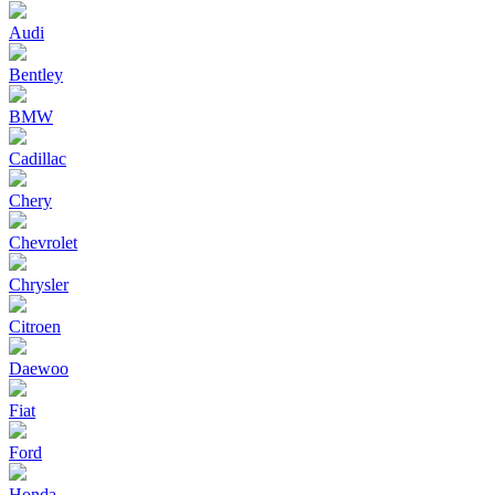
Audi
Bentley
BMW
Cadillac
Chery
Chevrolet
Chrysler
Citroen
Daewoo
Fiat
Ford
Honda