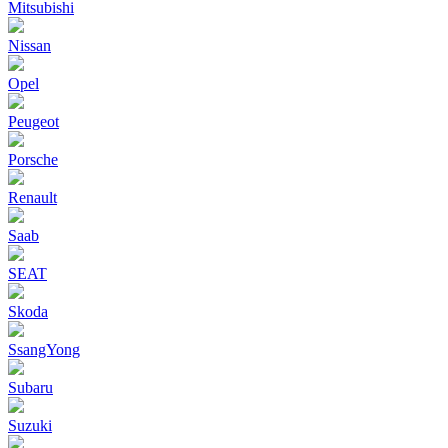
Mitsubishi
Nissan
Opel
Peugeot
Porsche
Renault
Saab
SEAT
Skoda
SsangYong
Subaru
Suzuki