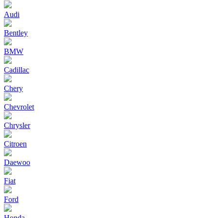
Audi
Bentley
BMW
Cadillac
Chery
Chevrolet
Chrysler
Citroen
Daewoo
Fiat
Ford
Honda