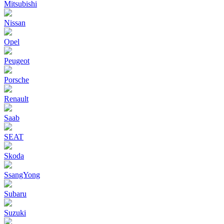
Mitsubishi
Nissan
Opel
Peugeot
Porsche
Renault
Saab
SEAT
Skoda
SsangYong
Subaru
Suzuki