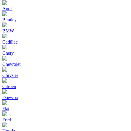
Audi
Bentley
BMW
Cadillac
Chery
Chevrolet
Chrysler
Citroen
Daewoo
Fiat
Ford
Honda