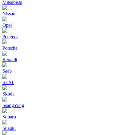
Mitsubishi
Nissan
Opel
Peugeot
Porsche
Renault
Saab
SEAT
Skoda
SsangYong
Subaru
Suzuki