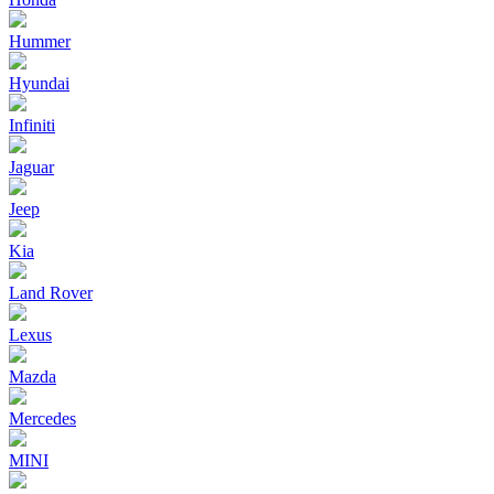
Hummer
Hyundai
Infiniti
Jaguar
Jeep
Kia
Land Rover
Lexus
Mazda
Mercedes
MINI